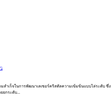
AG
บความสำเร็จในการพัฒนาเลเซอร์คริสตัลความเข้มข้นแบบไล่ระดับ ซ
วยยกระดับ...