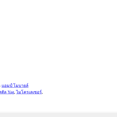
-
แอมป์ โมบายล์
สตัล Yag
,
ไมโครเลเซอร์
,