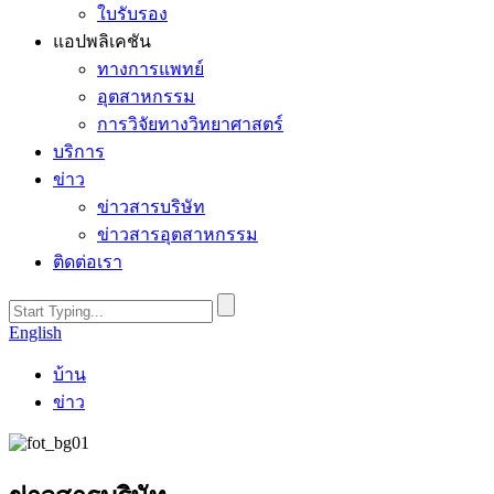
ใบรับรอง
แอปพลิเคชัน
ทางการแพทย์
อุตสาหกรรม
การวิจัยทางวิทยาศาสตร์
บริการ
ข่าว
ข่าวสารบริษัท
ข่าวสารอุตสาหกรรม
ติดต่อเรา
English
บ้าน
ข่าว