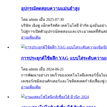
อุปกรณ์ทดสอบความแม่นยำสูง
โดย admin เมื่อ 2025-07-30
บริษัท เฉิงตู แย็กคริสตัล เทคโนโลยี จำกัด มุ่งมั่น
ไปสู่การเปิดตัวอุปกรณ์ทดสอบและประมวลผลที่ทันสมัย
อ่านเพิ่มเติม
การประยุกต์ใช้ผลึก YAG แบบไล่ระดับความ
โดย admin เมื่อ 2024-06-21
การพัฒนาอย่างรวดเร็วของเทคโนโลยีเลเซอร์นั้นไม่อ
เลเซอร์เซมิคอนดักเตอร์และโซลิดสเตตกำลังเฟื่องฟู เพ
อ่านเพิ่มเติม