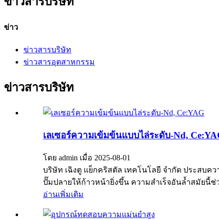
ข่าวสารบริษัท
ข่าว
ข่าวสารบริษัท
ข่าวสารอุตสาหกรรม
ข่าวสารบริษัท
เลเซอร์ความเข้มข้นแบบไล่ระดับ-Nd, Ce:Y
โดย admin เมื่อ 2025-08-01
บริษัท เฉิงตู แย็กคริสตัล เทคโนโลยี จำกัด ประส
ปั๊มปลายให้ก้าวหน้ายิ่งขึ้น ความสำเร็จอันล้ำสมัยนี้ช่
อ่านเพิ่มเติม