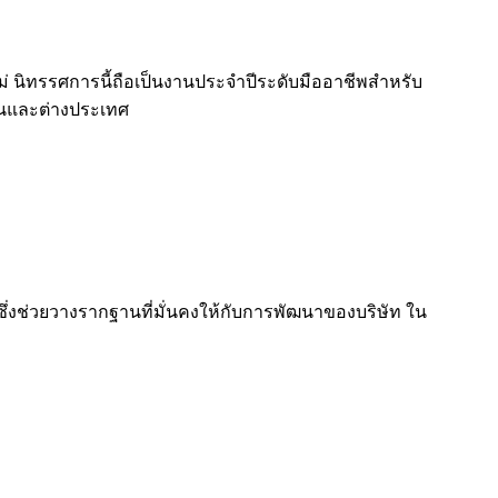
ใหม่ นิทรรศการนี้ถือเป็นงานประจำปีระดับมืออาชีพสำหรับ
ในและต่างประเทศ
ย ซึ่งช่วยวางรากฐานที่มั่นคงให้กับการพัฒนาของบริษัท ใน