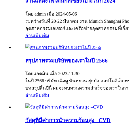
งานแสดงโฟโตนิกส์เซี่ยงไฮ้ มิวนิก 2024
โดย admin เมื่อ 2024-05-06
ระหว่างวันที่ 20-22 มีนาคม งาน Munich Shanghai Pho
อุตสาหกรรมเลเซอร์และเครือข่ายอุตสาหกรรมที่เกี
อ่านเพิ่มเติม
สรุปภาพรวมบริษัทของเราในปี 2566
โดยแอดมิน เมื่อ 2023-11-30
ในปี 2566 บริษัท เฉิงตู ซินหยวน ฮุ่ยป๋อ ออปโตอิเล
บทสรุปสิ้นปีนี้ ผมจะทบทวนความสำเร็จของเราในกา
อ่านเพิ่มเติม
วัสดุที่มีค่าการนำความร้อนสูง –CVD