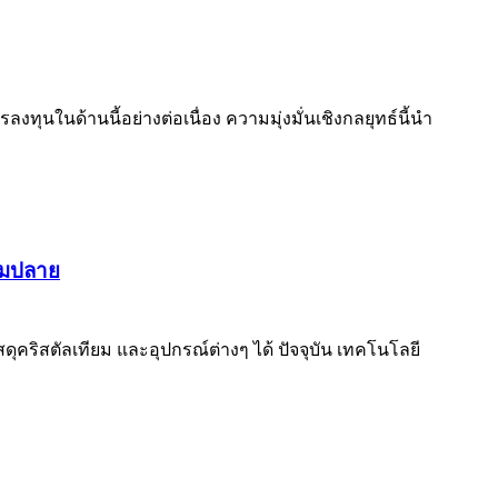
ทุนในด้านนี้อย่างต่อเนื่อง ความมุ่งมั่นเชิงกลยุทธ์นี้นำ
๊มปลาย
ริสตัลเทียม และอุปกรณ์ต่างๆ ได้ ปัจจุบัน เทคโนโลยี