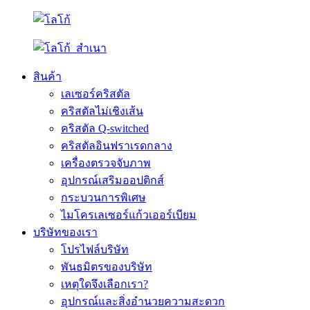
สินค้า
เลเซอร์คริสตัล
คริสตัลไม่เชิงเส้น
คริสตัล Q-switched
คริสตัลอินฟราเรดกลาง
เครื่องตรวจจับภาพ
อุปกรณ์เสริมออปติกส์
กระบวนการพิเศษ
ไมโครเลเซอร์แก้วเออร์เบียม
บริษัทของเรา
โปรไฟล์บริษัท
พันธมิตรของบริษัท
เหตุใดจึงเลือกเรา?
อุปกรณ์และสิ่งอำนวยความสะดวก