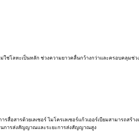
ที่ไม่ใช่โลหะเป็นหลัก ช่วงความยาวคลื่นกว้างกว่าและครอบคลุมช
ารสื่อสารด้วยเลเซอร์ ไมโครเลเซอร์แก้วเออร์เบียมสามารถสร้างแส
พในการส่งสัญญาณและระยะการส่งสัญญาณสูง