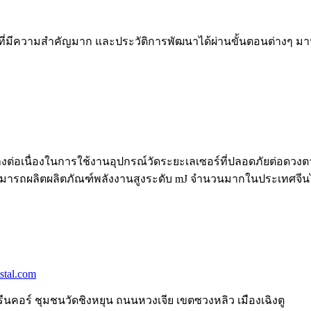
่งที่มีความสำคัญมาก และประวัติการพัฒนาได้ผ่านขั้นตอนต่างๆ ม
ึ้นอย่างต่อเนื่องในการใช้งานอุปกรณ์วัดระยะเลเซอร์ที่ปลอดภัยต่
่สามารถผลิตผลิตภัณฑ์พลังงานสูงระดับ mJ จำนวนมากในประเทศจีนได
stal.com
รีนคอร์ ชุมชนวัดชิงหยุน ถนนหวงเจีย เขตซวงหลิว เมืองเฉิงตู