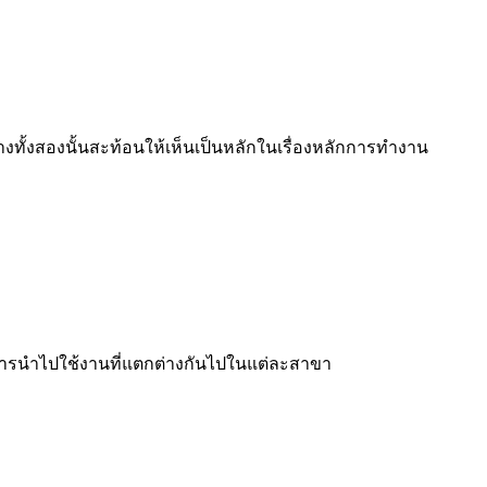
ทั้งสองนั้นสะท้อนให้เห็นเป็นหลักในเรื่องหลักการทำงาน
ในการนำไปใช้งานที่แตกต่างกันไปในแต่ละสาขา