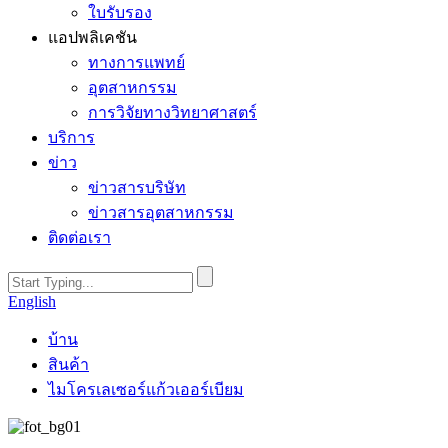
ใบรับรอง
แอปพลิเคชัน
ทางการแพทย์
อุตสาหกรรม
การวิจัยทางวิทยาศาสตร์
บริการ
ข่าว
ข่าวสารบริษัท
ข่าวสารอุตสาหกรรม
ติดต่อเรา
English
บ้าน
สินค้า
ไมโครเลเซอร์แก้วเออร์เบียม