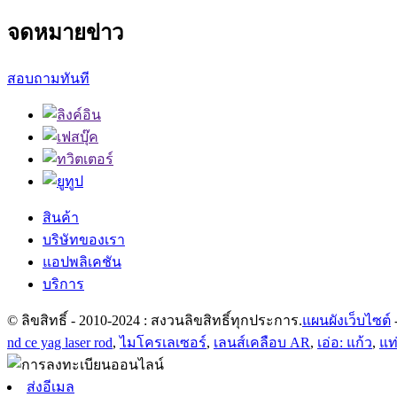
จดหมายข่าว
สอบถามทันที
สินค้า
บริษัทของเรา
แอปพลิเคชัน
บริการ
© ลิขสิทธิ์ - 2010-2024 : สงวนลิขสิทธิ์ทุกประการ.
แผนผังเว็บไซต์
nd ce yag laser rod
,
ไมโครเลเซอร์
,
เลนส์เคลือบ AR
,
เอ่อ: แก้ว
,
แท
ส่งอีเมล