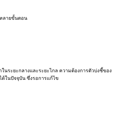
าหลายขั้นตอน
อดวงตาในระยะกลางและระยะไกล ความต้องการตัวบ่งชี้ของ
้ในปัจจุบัน ซึ่งรอการแก้ไข