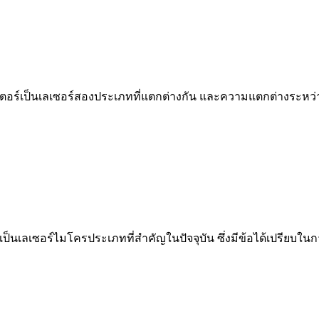
ตอร์เป็นเลเซอร์สองประเภทที่แตกต่างกัน และความแตกต่างระหว่าง
ป็นเลเซอร์ไมโครประเภทที่สำคัญในปัจจุบัน ซึ่งมีข้อได้เปรียบ