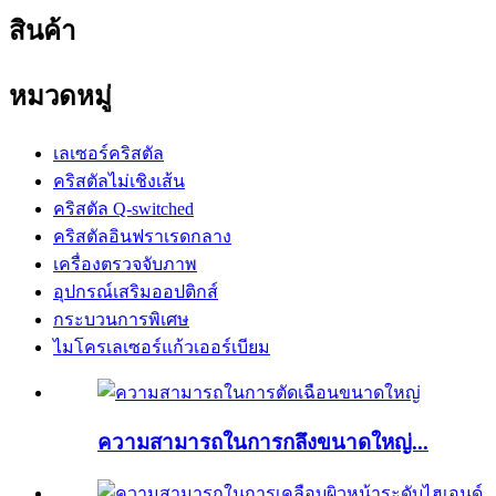
สินค้า
หมวดหมู่
เลเซอร์คริสตัล
คริสตัลไม่เชิงเส้น
คริสตัล Q-switched
คริสตัลอินฟราเรดกลาง
เครื่องตรวจจับภาพ
อุปกรณ์เสริมออปติกส์
กระบวนการพิเศษ
ไมโครเลเซอร์แก้วเออร์เบียม
ความสามารถในการกลึงขนาดใหญ่...