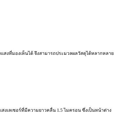
่วงแสงที่มองเห็นได้ จึงสามารถประมวลผลวัสดุได้หลากหลาย
งเลเซอร์ที่มีความยาวคลื่น 1.5 ไมครอน ซึ่งเป็นหน้าต่าง